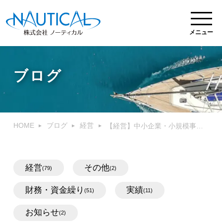
メニュー
ブログ
HOME
ブログ
経営
【経営】中小企業・小規模事業者に経営コンサルタントは必要か？活用方法は？
経営
その他
(79)
(2)
財務・資金繰り
実績
(51)
(11)
お知らせ
(2)