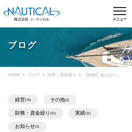
メニュー
ブログ
HOME
ブログ
財務・資金繰り
【財務】知らないとマズい！損益計算書３つの使い方
経営
その他
(79)
(2)
財務・資金繰り
実績
(51)
(11)
お知らせ
(2)