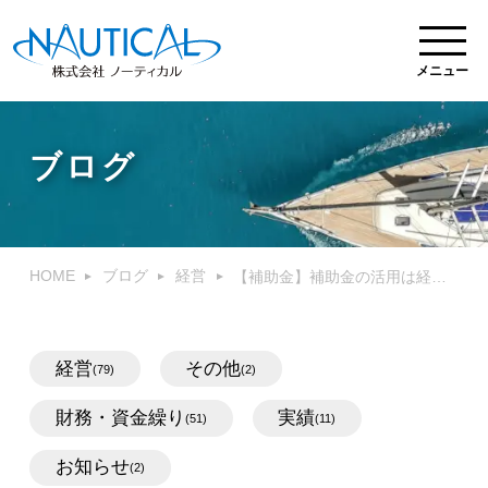
メニュー
ブログ
HOME
ブログ
経営
【補助金】補助金の活用は経営課題の解決になっているか
経営
その他
(79)
(2)
財務・資金繰り
実績
(51)
(11)
お知らせ
(2)