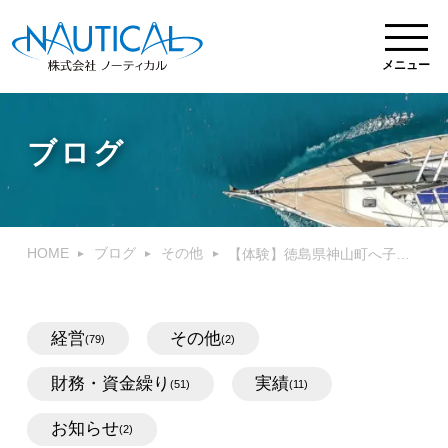
メニュー
ブログ
HOME
ブログ
その他
【体験】徳島県神山町へ子供を連れてのワーケーション
経営
その他
(79)
(2)
財務・資金繰り
実績
(51)
(11)
お知らせ
(2)