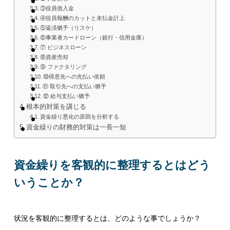
③役員借入金
④役員報酬のカットと未払金計上
⑤返済猶予（リスケ）
⑥事業者カードローン（銀行・信用金庫）
⑦ ビジネスローン
⑧資産売却
⑨ ファクタリング
⑩得意先への先払い依頼
⑪ 取引先への支払い猶予
⑫ 給与支払い猶予
根本的対策を講じる
資金繰り悪化の原因を分析する
資金繰りの財務的対策は一長一短
資金繰りを客観的に整理するとはどう
いうことか？
状況を客観的に整理するとは、どのような事でしょうか？