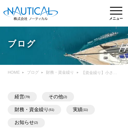
メニュー
ブログ
HOME
ブログ
財務・資金繰り
【資金繰り】小さな会社の資金繰り財務対策12選
経営
その他
(79)
(2)
財務・資金繰り
実績
(51)
(11)
お知らせ
(2)