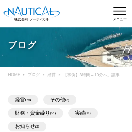
メニュー
ブログ
HOME
ブログ
経営
【事例】3時間→10分へ。議事録作成をAIで効率化する方法と効果
経営
その他
(79)
(2)
財務・資金繰り
実績
(51)
(11)
お知らせ
(2)