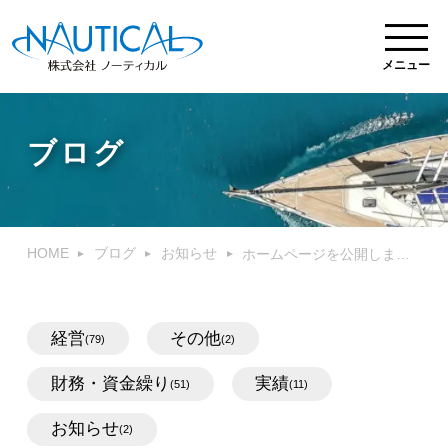
メニュー
ブログ
HOME
ブログ
お知らせ
ホームページを公開しました
経営
その他
(79)
(2)
財務・資金繰り
実績
(51)
(11)
お知らせ
(2)