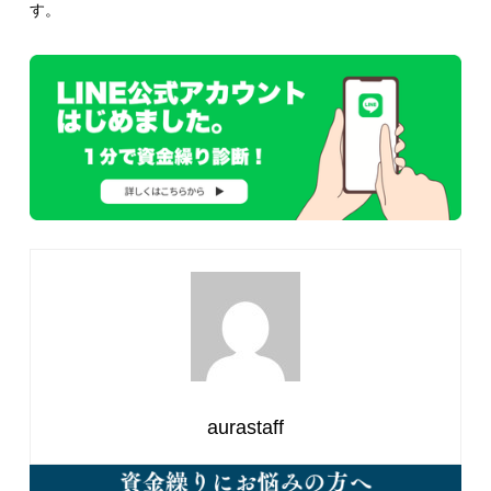
す。
aurastaff