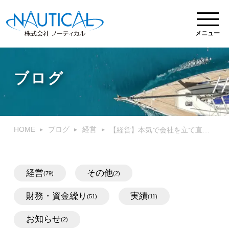
メニュー
ブログ
HOME
ブログ
経営
【経営】本気で会社を立て直したいときに使える経営改善計画策定支援（405事業）とは？
経営
その他
(79)
(2)
財務・資金繰り
実績
(51)
(11)
お知らせ
(2)